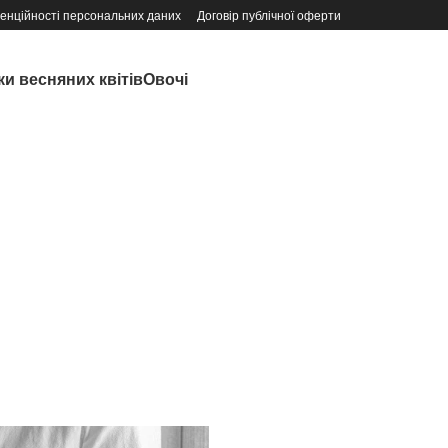
денційності персональних даних
Договір публічної оферти
и весняних квітів
Овочі