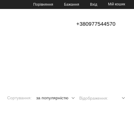
Мій кошик
Порівняння
Бажання
Вхід
+380977544570
Сортування:
за популярністю
Відображення: