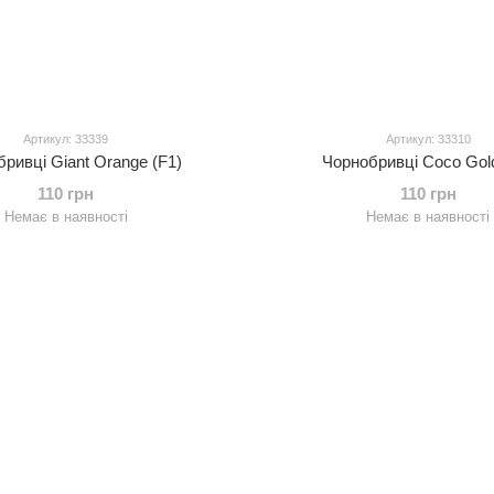
Артикул: 33339
Артикул: 33310
ривці Giant Orange (F1)
Чорнобривці Coco Gold
110 грн
110 грн
Немає в наявності
Немає в наявності