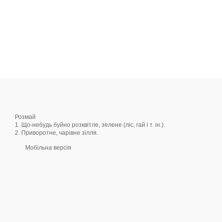
Розмай
1. Що-небудь буйно розквітле, зелене (ліс, гай і т. ін.).
2. Приворотне, чарівне зілля.
Мобільна версія