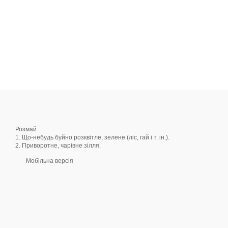
Розмай
1. Що-небудь буйно розквітле, зелене (ліс, гай і т. ін.).
2. Приворотне, чарівне зілля.
Мобільна версія