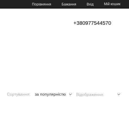
Мій кошик
Порівняння
Бажання
Вхід
+380977544570
Сортування:
за популярністю
Відображення: