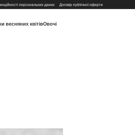
денційності персональних даних
Договір публічної оферти
и весняних квітів
Овочі